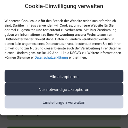
Cookie-Einwilligung verwalten
Wir setzen Cookies, die für den Betrieb der Website technisch erforderlich
sind. Darüber hinaus verwenden wir Cookies, um unsere Website für Sie
optimal zu gestalten und fortlaufend zu verbessern. Mit Ihrer Zustimmung
geben wir Informationen zu Ihrer Verwendung unserer Website auch an
* Bitte füllen Sie die Pflichtfelder aus
Drittanbieter weiter. Soweit dabei Daten in Ländern verarbeitet werden, in
denen kein angemessenes Datenschutzniveau besteht, stimmen Sie mit Ihrer
Ich erkläre mich damit einverstanden, dass die von mir angegebenen
Einwilligung zur Nutzung dieser Dienste auch der Verarbeitung Ihrer Daten in
diesen Ländern gem. Artikel 49 Abs. 1 lit. a DSGVO zu. Weitere Informationen
Daten elektronisch erfasst und gespeichert und meine Daten an die
können Sie unserer
Datenschutzerklärung
entnehmen.
von mir ausgesuchte Apotheke übergeben werden. Rechtsgrundlage
der Verarbeitung ist Art. 6 Abs. 1 lit. a DS-GVO. Die Einwilligung kann
jederzeit widerrufen werden, z.B. per E-Mail an
mlk@spitzweg-
apotheke-bochum.de
.
Alle akzeptieren
Ihre Daten werden ausschließlich zur Bearbeitung Ihrer Anfrage
Nur notwendige akzeptieren
verwendet. Weitere Informationen zum Datenschutz finden Sie unter
folgendem Link:
Datenschutz
.
Einstellungen verwalten
Sind Sie ein Mensch? Dann wählen Sie bitte
das Herz